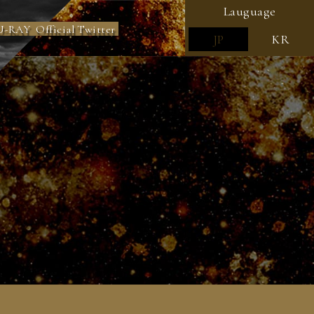
Lauguage
U-RAY
Official Twitter
JP
KR