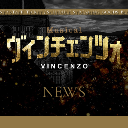
ST / STAFF
TICKET / SCHEDULE
STREAMING
GOODS
BL
NEWS