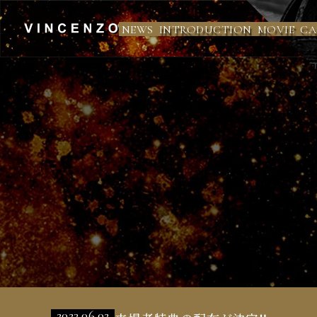
NEWS
INTRODUCTION
MOVIE
CA
ミ
ュ
ー
ジ
カ
ル
「ヴ
ィ
ン
チ
ェ
ン
ツ
ォ」
公
式
サ
2023.06.02