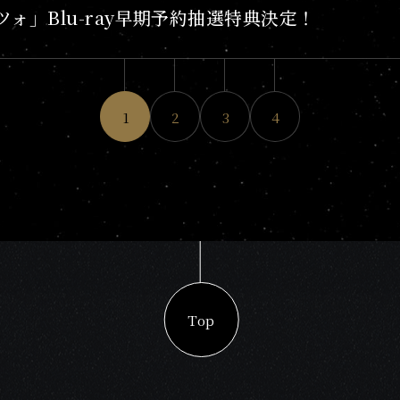
ォ」Blu-ray早期予約抽選特典決定！
1
2
3
4
Top