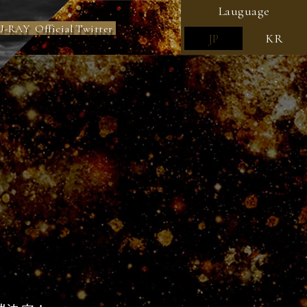
Lauguage
U-RAY
Official Twitter
JP
KR