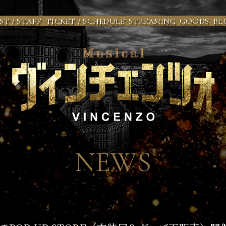
ST / STAFF
TICKET / SCHEDULE
STREAMING
GOODS
BL
NEWS