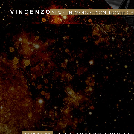
NEWS
INTRODUCTION
MOVIE
CA
ミ
ュ
ー
ジ
カ
ル
「ヴ
ィ
ン
チ
ェ
ン
ツ
ォ」
公
式
サ
2023.10.20