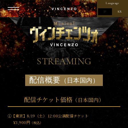
Lauguage
JP
KR
ミ
ュ
ー
ジ
カ
ル
「ヴ
STREAMING
ィ
ン
チ
配信概要
（日本国内）
ェ
ン
ツ
配信チケット価格
（日本国内）
ォ」
公
式
①【東京】8/19（土） 12:00公演配信チケット
サ
¥3,900円
（税込）
イ