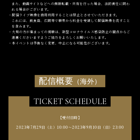
また、動画サイトなどへの無断転載・共有を行った場合、法的責任に問わ
れる場合がございます。
・配信ライブ映像を商用利用することは禁止とさせていただきます。
これには、飲食店、広間等で聴衆から料金を受領して配信映像を流すこと
を含みます。
・大勢の方が集まっての視聴は、新型コロナウイルス感染防止の観点からご
遠慮くださいますようご協力をよろしくお願いいたします。
・本イベントは予告なく変更、中止になる可能性がございます。
配信概要
（海外）
TICKET SCHEDULE
【受付日時】
2023年7月29日（土）10:00～2023年9月10日（日）23:00