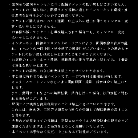
・出演者の出演キャンセルに伴う配信チケットの払い戻しはございません。
・チケットのご購入前に、配信ライブ視聴に適したインターネット環境・推
奨環境をお持ちかどうか必ずご確認ください。
・チケットご購入後のイベント延期・中止以外の理由に伴うキャンセル・変
更・払い戻しはできません。
・お客様が誤ってチケットを重複購入された場合でも、キャンセル・変更・
払い戻しはできません。
・インターネット回線やシステム上のトラブルにより、配信映像や音声の乱
れ、イベントの一時中断・途中終了の可能性がございます。その場合もチ
ケット代の払い戻しは致しかねますことを予めご了承ください。
・お客様のインターネット環境、視聴環境に伴う不具合に関しては、主催者
は責任を負いかねます。
・チケットの譲渡、および転売は禁止とさせていただきます。
・本公演は有料での配信イベントです。一切の権利は主催者が有します。
カメラ・スマートフォンなどによる画面録画・撮影・録音は全て禁止いた
します。
また、動画サイトなどへの無断転載・共有を行った場合、法的責任に問わ
れる場合がございます。
・配信ライブ映像を商用利用することは禁止とさせていただきます。
これには、飲食店、広間等で聴衆から料金を受領して配信映像を流すこと
を含みます。
・大勢の方が集まっての視聴は、新型コロナウイルス感染防止の観点からご
遠慮くださいますようご協力をよろしくお願いいたします。
・本イベントは予告なく変更、中止になる可能性がございます。