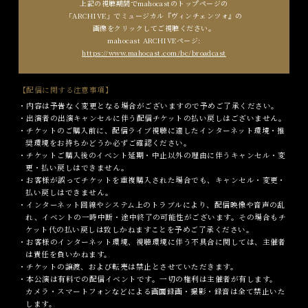
上記の視聴期間でmahocastのトップページの
「ARCHIVE」で
ミュージカル『ヴィンチェンツォ』の
画像をクリックしてご視聴ください。
mahocast ARCHIVEページ:
https://www.mahocast.com/bc/broadcast
【配信に関する注意事項】
・内容は予告なく変更となる場合がございますので予めご了承ください。
・出演者の出演キャンセルに伴う配信チケットの払い戻しはございません。
・チケットのご購入前に、配信ライブ視聴に適したインターネット環境・推
奨環境をお持ちかどうか必ずご確認ください。
・チケットご購入後のイベント延期・中止以外の理由に伴うキャンセル・変
更・払い戻しはできません。
・お客様が誤ってチケットを重複購入された場合でも、キャンセル・変更・
払い戻しはできません。
・インターネット回線やシステム上のトラブルにより、配信映像や音声の乱
れ、イベントの一時中断・途中終了の可能性がございます。その場合もチ
ケット代の払い戻しは致しかねますことを予めご了承ください。
・お客様のインターネット環境、視聴環境に伴う不具合に関しては、主催者
は責任を負いかねます。
・チケットの譲渡、および転売は禁止とさせていただきます。
・本公演は有料での配信イベントです。一切の権利は主催者が有します。
カメラ・スマートフォンなどによる画面録画・撮影・録音は全て禁止いた
します。